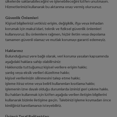
ülkelerde saklanabileceğini ve işlenebileceğini lütfen unutmayın.
Hizmetlerimizi kullanarak bu aktarıma onay vermiş olursunuz.
Güvenlik Önlemleri
Kişisel bilgilerinizi yetkisiz erişim, değişiklik, ifşa veya imhadan
korumak için makul idari, teknik ve fiziksel güvenlik önlemleri
kullanıyoruz. Bu önlemlere rağmen, hiçbir iletim veya depolama
tamamen güvenli olamaz ve mutlak korumayı garanti edemeyiz.
Haklarınız
Bulunduğunuz yere bağlı olarak, veri koruma yasaları kapsamında
aşağıdaki haklara sahip olabilirsiniz:
Hakkınızda tuttuğumuz kişisel verilere erişim hakkı;
yanlış veya eksik verileri düzeltme hakkı;
kişisel verilerinizin silinmesini talep etme hakkı;
işleme itiraz etme veya belirli kullanımları kısıtlama hakkı;
işlemenin izne dayalı olduğu durumlarda izninizi geri çekme hakkı.
Bu hakları kullanmak için lütfen aşağıda verilen iletişim bilgilerini
kullanarak bizimle iletişime geçin. Talebinizi işleme koymadan önce
kimliğinizi kanıtlamanızı isteyebiliriz.
Üçüncü Taraf Bağlantıları