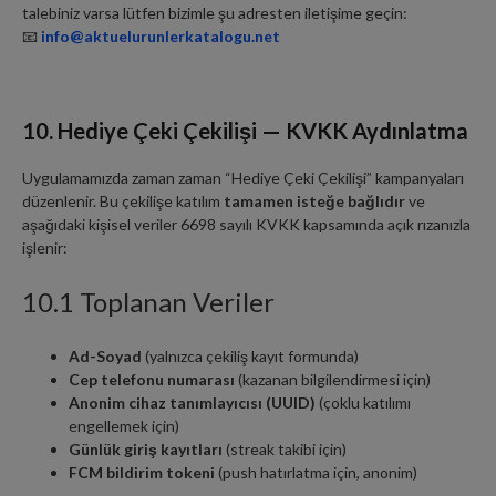
talebiniz varsa lütfen bizimle şu adresten iletişime geçin:
📧
info@aktuelurunlerkatalogu.net
10. Hediye Çeki Çekilişi — KVKK Aydınlatma
Uygulamamızda zaman zaman “Hediye Çeki Çekilişi” kampanyaları
düzenlenir. Bu çekilişe katılım
tamamen isteğe bağlıdır
ve
aşağıdaki kişisel veriler 6698 sayılı KVKK kapsamında açık rızanızla
işlenir:
10.1 Toplanan Veriler
Ad-Soyad
(yalnızca çekiliş kayıt formunda)
Cep telefonu numarası
(kazanan bilgilendirmesi için)
Anonim cihaz tanımlayıcısı (UUID)
(çoklu katılımı
engellemek için)
Günlük giriş kayıtları
(streak takibi için)
FCM bildirim tokeni
(push hatırlatma için, anonim)