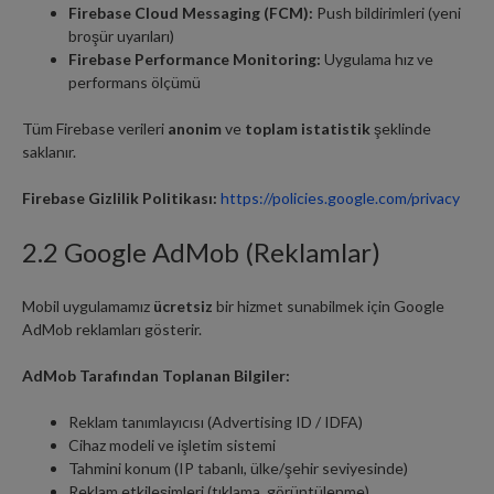
Firebase Cloud Messaging (FCM):
Push bildirimleri (yeni
broşür uyarıları)
Firebase Performance Monitoring:
Uygulama hız ve
performans ölçümü
Tüm Firebase verileri
anonim
ve
toplam istatistik
şeklinde
saklanır.
Firebase Gizlilik Politikası:
https://policies.google.com/privacy
2.2 Google AdMob (Reklamlar)
Mobil uygulamamız
ücretsiz
bir hizmet sunabilmek için Google
AdMob reklamları gösterir.
AdMob Tarafından Toplanan Bilgiler:
Reklam tanımlayıcısı (Advertising ID / IDFA)
Cihaz modeli ve işletim sistemi
Tahmini konum (IP tabanlı, ülke/şehir seviyesinde)
Reklam etkileşimleri (tıklama, görüntülenme)