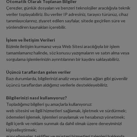
Otomatik Olarak Toplanan Bilgiler
Çerezler, günlük dosyaları ve benzeri teknolojiler aracılığıyla teknik
veriler toplayabiliriz. Bu veriler IP adresiniz, tarayıcı türünüz, cihaz
tanımlayıcılarınız, ziyaret edilen sayfalar, sitede geçirilen süre ve
yönlendiren kaynakları içerebilir.
İşlem ve İletişim Verileri
Bizimle iletişim kurmanız veya Web Sitesi aracılığıyla bir işlem
tamamlamanız halinde, söz konusu yazışmaların ve satın alma veya
sorgulama işlemlerinizin ayrıntılarının bir kaydını saklayabiliriz.
Üçüncü taraflardan gelen veriler
Bazı durumlarda, bilgilerinizi analiz veya reklam ağları gibi güvenilir
üçüncü taraflardan aldığımız verilerle destekleyebiliriz.
Bilgilerinizi nasıl kullanıyoruz?
Topladığımız bilgileri şu amaçlarla kullanıyoruz:
web sitesini ve ilgili hizmetleri sağlamak, işletmek ve sürdürmek;
ödemeleri işlemek, işlemleri onaylamak ve hesabınızı yönetmek;
ilgili içerik ve reklam sunmak da dahil olmak üzere deneyiminizi
kişiselleştirmek;
güncellemeler, teklifler ve müşteri hizmetleri talepleri hakkında