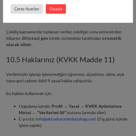
formundaki onay kutusu işaretlenmediği takdirde veri işlenmez.
Çerez Ayarları
Onayla
10.4 Saklama Süresi
Çekiliş kapsamında toplanan veriler, çekilişin sona ermesinden
itibaren
30 (otuz) gün
içinde sistemimiz tarafından
otomatik
olarak silinir
.
10.5 Haklarınız (KVKK Madde 11)
Verilerinizin işlenip işlenmediğini öğrenme, düzeltme, silme, açık
rızayı geri çekme dahil 9 yasal hakka sahipsiniz.
Bu hakları kullanmak için:
Uygulama içinde:
Profil → Yasal → KVKK Aydınlatma
Metni → “Verilerimi Sil”
butonu (anında siler)
E-posta:
info@aktuelurunlerkatalogu.net
(3 iş günü içinde
işlem yapılır)