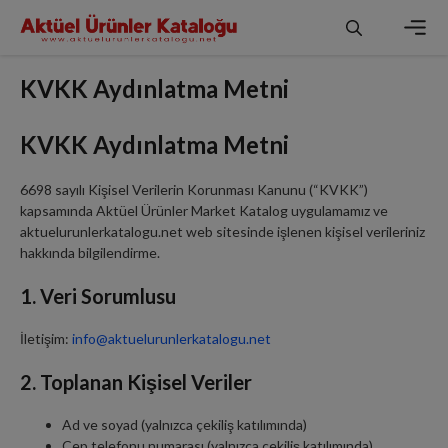
İçeriğe
atla
Men
KVKK Aydınlatma Metni
KVKK Aydınlatma Metni
6698 sayılı Kişisel Verilerin Korunması Kanunu (“KVKK”)
kapsamında Aktüel Ürünler Market Katalog uygulamamız ve
aktuelurunlerkatalogu.net web sitesinde işlenen kişisel verileriniz
hakkında bilgilendirme.
1. Veri Sorumlusu
İletişim:
info@aktuelurunlerkatalogu.net
2. Toplanan Kişisel Veriler
Ad ve soyad (yalnızca çekiliş katılımında)
Cep telefonu numarası (yalnızca çekiliş katılımında)