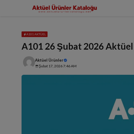
İçeriğe
atla
A101 AKTÜEL
A101 26 Şubat 2026 Aktüel
Aktüel Ürünler
Şubat 17, 2026 7:46 AM