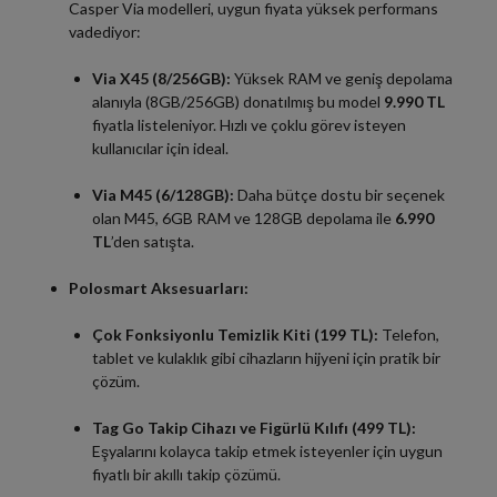
Casper Via modelleri, uygun fiyata yüksek performans
vadediyor:
Via X45 (8/256GB):
Yüksek RAM ve geniş depolama
alanıyla (8GB/256GB) donatılmış bu model
9.990 TL
fiyatla listeleniyor. Hızlı ve çoklu görev isteyen
kullanıcılar için ideal.
Via M45 (6/128GB):
Daha bütçe dostu bir seçenek
olan M45, 6GB RAM ve 128GB depolama ile
6.990
TL
’den satışta.
Polosmart Aksesuarları:
Çok Fonksiyonlu Temizlik Kiti (199 TL):
Telefon,
tablet ve kulaklık gibi cihazların hijyeni için pratik bir
çözüm.
Tag Go Takip Cihazı ve Figürlü Kılıfı (499 TL):
Eşyalarını kolayca takip etmek isteyenler için uygun
fiyatlı bir akıllı takip çözümü.