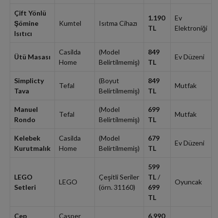
Çift Yönlü
1.190
Ev
Şömine
Kumtel
Isıtma Cihazı
TL
Elektroniği
Isıtıcı
Casilda
(Model
849
Ütü Masası
Ev Düzeni
Home
Belirtilmemiş)
TL
Simplicty
(Boyut
849
Tefal
Mutfak
Tava
Belirtilmemiş)
TL
Manuel
(Model
699
Tefal
Mutfak
Rondo
Belirtilmemiş)
TL
Kelebek
Casilda
(Model
679
Ev Düzeni
Kurutmalık
Home
Belirtilmemiş)
TL
599
LEGO
Çeşitli Seriler
TL
/
LEGO
Oyuncak
Setleri
(örn. 31160)
699
TL
Cep
Casper
6.990