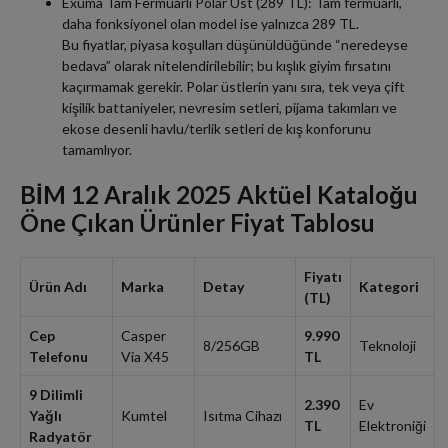
Exuma Tam Fermuarlı Polar Üst (289 TL): Tam fermuarlı,
daha fonksiyonel olan model ise yalnızca 289 TL.
Bu fiyatlar, piyasa koşulları düşünüldüğünde “neredeyse
bedava” olarak nitelendirilebilir; bu kışlık giyim fırsatını
kaçırmamak gerekir. Polar üstlerin yanı sıra, tek veya çift
kişilik battaniyeler, nevresim setleri, pijama takımları ve
ekose desenli havlu/terlik setleri de kış konforunu
tamamlıyor.
BİM 12 Aralık 2025 Aktüel Kataloğu
Öne Çıkan Ürünler Fiyat Tablosu
Fiyatı
Ürün Adı
Marka
Detay
Kategori
(TL)
Cep
Casper
9.990
8/256GB
Teknoloji
Telefonu
Via X45
TL
9 Dilimli
2.390
Ev
Yağlı
Kumtel
Isıtma Cihazı
TL
Elektroniği
Radyatör