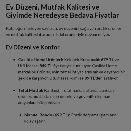
Ev Düzeni, Mutfak Kalitesi ve
Giyimde Neredeyse Bedava Fiyatlar
Kataloğun ilerleyen sayfaları, ev düzenini sağlayan pratik ürünler
ve mutfak kalitesini artıran Tefal ürünleriyle devam ediyor.
Ev Düzeni ve Konfor
Casilda Home Ürünleri:
Kelebek Kurutmalık
679 TL
ve
Ütü Masası
849 TL
fiyatlarıyla sunuluyor. Casilda Home
markalı bu ürünler, evin temel ihtiyaçlarını şık ve dayanıklı bir
şekilde karşılıyor. Ütü masası kılıfı ise
89 TL
’den satılıyor.
Tefal Mutfak Kalitesi:
Tefal markası altında sunulan
ürünler, mutfakta uzun ömürlü ve güvenilir ekipman
arayanlara hitap ediyor:
Manuel Rondo (699 TL):
Pratik doğrama işlemlerini
kolaylaştırır.