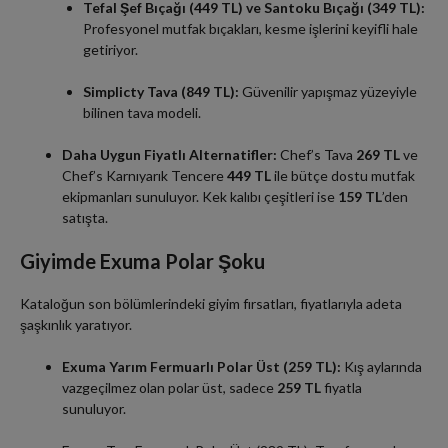
Tefal Şef Bıçağı (449 TL) ve Santoku Bıçağı (349 TL):
Profesyonel mutfak bıçakları, kesme işlerini keyifli hale
getiriyor.
Simplicty Tava (849 TL):
Güvenilir yapışmaz yüzeyiyle
bilinen tava modeli.
Daha Uygun Fiyatlı Alternatifler:
Chef’s Tava
269 TL
ve
Chef’s Karnıyarık Tencere
449 TL
ile bütçe dostu mutfak
ekipmanları sunuluyor. Kek kalıbı çeşitleri ise
159 TL
’den
satışta.
Giyimde Exuma Polar Şoku
Kataloğun son bölümlerindeki giyim fırsatları, fiyatlarıyla adeta
şaşkınlık yaratıyor.
Exuma Yarım Fermuarlı Polar Üst (259 TL):
Kış aylarında
vazgeçilmez olan polar üst, sadece
259 TL
fiyatla
sunuluyor.