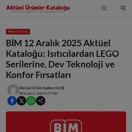
İçeriğe
atla
Men
BIM AKTÜEL
BİM 12 Aralık 2025 Aktüel
Kataloğu: Isıtıcılardan LEGO
Serilerine, Dev Teknoloji ve
Konfor Fırsatları
Aktüel Ürün Habercisi
Aralık 6, 2025 8:57 AM