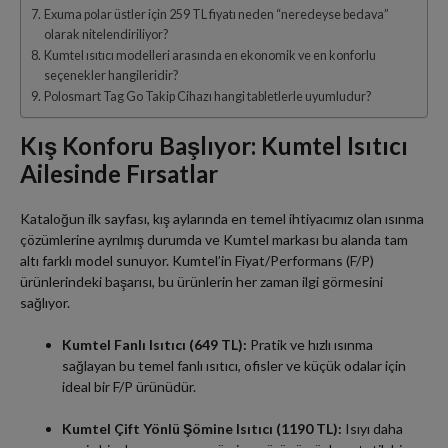
Exuma polar üstler için 259 TL fiyatı neden “neredeyse bedava”
olarak nitelendiriliyor?
Kumtel ısıtıcı modelleri arasında en ekonomik ve en konforlu
seçenekler hangileridir?
Polosmart Tag Go Takip Cihazı hangi tabletlerle uyumludur?
Kış Konforu Başlıyor: Kumtel Isıtıcı
Ailesinde Fırsatlar
Kataloğun ilk sayfası, kış aylarında en temel ihtiyacımız olan ısınma
çözümlerine ayrılmış durumda ve Kumtel markası bu alanda tam
altı farklı model sunuyor. Kumtel’in Fiyat/Performans (F/P)
ürünlerindeki başarısı, bu ürünlerin her zaman ilgi görmesini
sağlıyor.
Kumtel Fanlı Isıtıcı (649 TL):
Pratik ve hızlı ısınma
sağlayan bu temel fanlı ısıtıcı, ofisler ve küçük odalar için
ideal bir F/P ürünüdür.
Kumtel Çift Yönlü Şömine Isıtıcı (1190 TL):
Isıyı daha