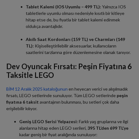
Tablet Kalemi (IOS Uyumlu – 499 TL):
Yalnızca IOS
tabletlerle uyumlu olması nedeniyle kısıtlı bir kitleye
hitap etse de, bu fiyatla bir tablet kalemi edinmek
oldukça avantajlıdır.
Akıllı Saat Kordonları (159 TL) ve Charmları (149
TL):
Kişiselleştirilebilir aksesuarlar, kullanıcıların
saatlerini tarzlarına göre düzenlemesine olanak tanıyor.
Dev Oyuncak Fırsatı: Peşin Fiyatına 6
Taksitle LEGO
BİM 12 Aralık 2025 kataloğunun
en heyecan verici ve alışılmadık
fırsatı, LEGO setlerinde sunuluyor. Tüm LEGO setlerinde
peşin
fiyatına 6 taksit
avantajının bulunması, bu setleri çok daha
erişilebilir kılıyor.
Geniş LEGO Serisi Yelpazesi:
Farklı yaş gruplarına ve ilgi
alanlarına hitap eden LEGO serileri,
395 TL’den 699 TL’ye
kadar geniş bir fiyat aralığında sunuluyor: