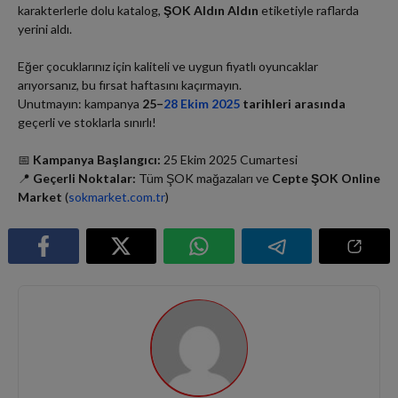
karakterlerle dolu katalog,
ŞOK Aldın Aldın
etiketiyle raflarda
yerini aldı.
Eğer çocuklarınız için kaliteli ve uygun fiyatlı oyuncaklar
arıyorsanız, bu fırsat haftasını kaçırmayın.
Unutmayın: kampanya
25–
28 Ekim 2025
tarihleri arasında
geçerli ve stoklarla sınırlı!
📅
Kampanya Başlangıcı:
25 Ekim 2025 Cumartesi
📍
Geçerli Noktalar:
Tüm ŞOK mağazaları ve
Cepte ŞOK Online
Market
(
sokmarket.com.tr
)