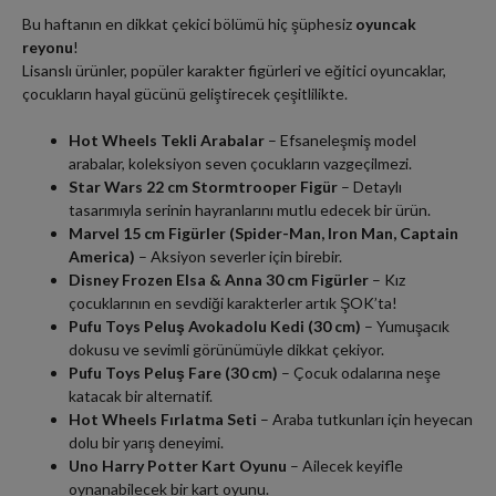
Bu haftanın en dikkat çekici bölümü hiç şüphesiz
oyuncak
reyonu
!
Lisanslı ürünler, popüler karakter figürleri ve eğitici oyuncaklar,
çocukların hayal gücünü geliştirecek çeşitlilikte.
Hot Wheels Tekli Arabalar
– Efsaneleşmiş model
arabalar, koleksiyon seven çocukların vazgeçilmezi.
Star Wars 22 cm Stormtrooper Figür
– Detaylı
tasarımıyla serinin hayranlarını mutlu edecek bir ürün.
Marvel 15 cm Figürler (Spider-Man, Iron Man, Captain
America)
– Aksiyon severler için birebir.
Disney Frozen Elsa & Anna 30 cm Figürler
– Kız
çocuklarının en sevdiği karakterler artık ŞOK’ta!
Pufu Toys Peluş Avokadolu Kedi (30 cm)
– Yumuşacık
dokusu ve sevimli görünümüyle dikkat çekiyor.
Pufu Toys Peluş Fare (30 cm)
– Çocuk odalarına neşe
katacak bir alternatif.
Hot Wheels Fırlatma Seti
– Araba tutkunları için heyecan
dolu bir yarış deneyimi.
Uno Harry Potter Kart Oyunu
– Ailecek keyifle
oynanabilecek bir kart oyunu.