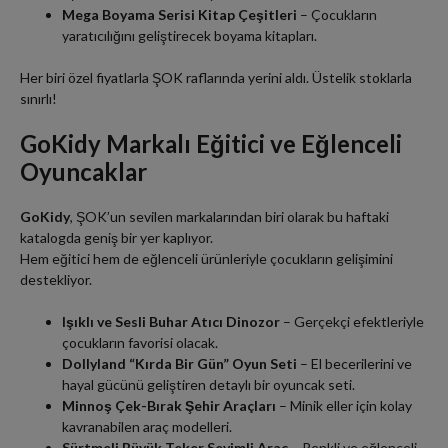
Mega Boyama Serisi Kitap Çeşitleri
– Çocukların
yaratıcılığını geliştirecek boyama kitapları.
Her biri özel fiyatlarla ŞOK raflarında yerini aldı. Üstelik stoklarla
sınırlı!
GoKidy Markalı Eğitici ve Eğlenceli
Oyuncaklar
GoKidy
, ŞOK’un sevilen markalarından biri olarak bu haftaki
katalogda geniş bir yer kaplıyor.
Hem eğitici hem de eğlenceli ürünleriyle çocukların gelişimini
destekliyor.
Işıklı ve Sesli Buhar Atıcı Dinozor
– Gerçekçi efektleriyle
çocukların favorisi olacak.
Dollyland “Kırda Bir Gün” Oyun Seti
– El becerilerini ve
hayal gücünü geliştiren detaylı bir oyuncak seti.
Minnoş Çek-Bırak Şehir Araçları
– Minik eller için kolay
kavranabilen araç modelleri.
Sürtmeli Büyük Teker Sevimli Araç
– Renkli ve eğlenceli