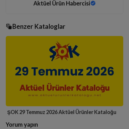
Aktüel Ürün Habercisi
Benzer Kataloglar
ŞOK 11 Temmuz 2026 Aktüel Ürünler Kataloğu
Yorum yapın
Slide 3 of 6