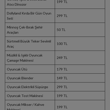
199 TL
Atıcı Dinozor
Dollyland Kırda Bir Gün Oyun
299 TL
Seti
Minnoş Çek-Bırak Şehir
50 TL
Araçları
Sürtmeli Büyük Teker Sevimli
100 TL
Araç
Müzikli & Işıklı Oyuncak
249 TL
Çamaşır Makinesi
Oyuncak Ütü
179 TL
Oyuncak Blender
149 TL
Oyuncak Elektrikli Süpürge
299 TL
Oyuncak Tost Makinesi
199 TL
Oyuncak Mikser / Kahve
199 TL
Makinesi