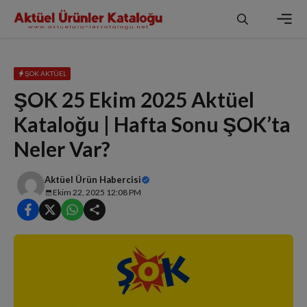
İçeriğe
atla
Men
ŞOK AKTÜEL
ŞOK 25 Ekim 2025 Aktüel
Kataloğu | Hafta Sonu ŞOK’ta
Neler Var?
Aktüel Ürün Habercisi
Ekim 22, 2025 12:08 PM