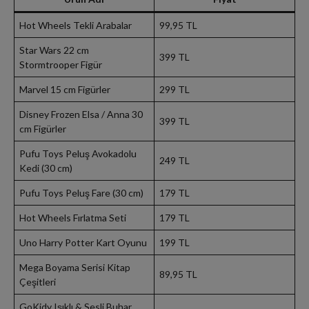
Hot Wheels Tekli Arabalar
99,95 TL
Star Wars 22 cm
399 TL
Stormtrooper Figür
Marvel 15 cm Figürler
299 TL
Disney Frozen Elsa / Anna 30
399 TL
cm Figürler
Pufu Toys Peluş Avokadolu
249 TL
Kedi (30 cm)
Pufu Toys Peluş Fare (30 cm)
179 TL
Hot Wheels Fırlatma Seti
179 TL
Uno Harry Potter Kart Oyunu
199 TL
Mega Boyama Serisi Kitap
89,95 TL
Çeşitleri
GoKidy Işıklı & Sesli Buhar