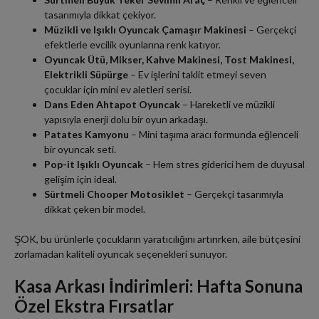
tasarımıyla dikkat çekiyor.
Müzikli ve Işıklı Oyuncak Çamaşır Makinesi
– Gerçekçi
efektlerle evcilik oyunlarına renk katıyor.
Oyuncak Ütü, Mikser, Kahve Makinesi, Tost Makinesi,
Elektrikli Süpürge
– Ev işlerini taklit etmeyi seven
çocuklar için mini ev aletleri serisi.
Dans Eden Ahtapot Oyuncak
– Hareketli ve müzikli
yapısıyla enerji dolu bir oyun arkadaşı.
Patates Kamyonu
– Mini taşıma aracı formunda eğlenceli
bir oyuncak seti.
Pop-it Işıklı Oyuncak
– Hem stres giderici hem de duyusal
gelişim için ideal.
Sürtmeli Chooper Motosiklet
– Gerçekçi tasarımıyla
dikkat çeken bir model.
ŞOK, bu ürünlerle çocukların yaratıcılığını artırırken, aile bütçesini
zorlamadan kaliteli oyuncak seçenekleri sunuyor.
Kasa Arkası İndirimleri: Hafta Sonuna
Özel Ekstra Fırsatlar