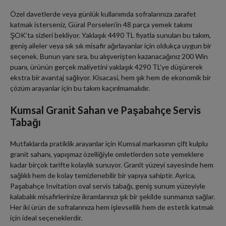
Özel davetlerde veya günlük kullanımda sofralarınıza zarafet
katmak isterseniz, Güral Porselen’in 48 parça yemek takımı
ŞOK’ta sizleri bekliyor. Yaklaşık 4490 TL fiyatla sunulan bu takım,
geniş aileler veya sık sık misafir ağırlayanlar için oldukça uygun bir
seçenek. Bunun yanı sıra, bu alışverişten kazanacağınız 200 Win
puanı, ürünün gerçek maliyetini yaklaşık 4290 TL’ye düşürerek
ekstra bir avantaj sağlıyor. Kisacasi, hem şık hem de ekonomik bir
çözüm arayanlar için bu takım kaçırılmamalıdır.
Kumsal Granit Sahan ve Paşabahçe Servis
Tabağı
Mutfaklarda pratiklik arayanlar için Kumsal markasının çift kulplu
granit sahanı, yapışmaz özelliğiyle omletlerden sote yemeklere
kadar birçok tarifte kolaylık sunuyor. Granit yüzeyi sayesinde hem
sağlıklı hem de kolay temizlenebilir bir yapıya sahiptir. Ayrica,
Paşabahçe Invitation oval servis tabağı, geniş sunum yüzeyiyle
kalabalık misafirlerinize ikramlarınızı şık bir şekilde sunmanızı sağlar.
Her iki ürün de sofralarınıza hem işlevsellik hem de estetik katmak
için ideal seçeneklerdir.