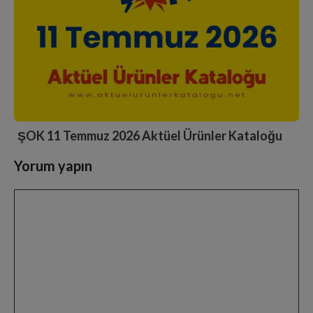
ŞOK 11 Temmuz 2026 Aktüel Ürünler Kataloğu
Yorum yapın
Slide 3 of 6
Yorum