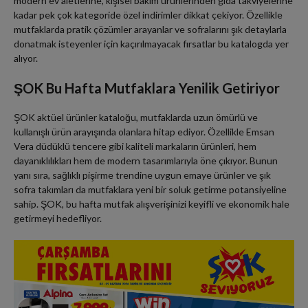
modern ev aletlerine, kişisel bakım ürünlerinden gıda takviyelerine
kadar pek çok kategoride özel indirimler dikkat çekiyor. Özellikle
mutfaklarda pratik çözümler arayanlar ve sofralarını şık detaylarla
donatmak isteyenler için kaçırılmayacak fırsatlar bu katalogda yer
alıyor.
ŞOK Bu Hafta Mutfaklara Yenilik Getiriyor
ŞOK aktüel ürünler kataloğu, mutfaklarda uzun ömürlü ve
kullanışlı ürün arayışında olanlara hitap ediyor. Özellikle Emsan
Vera düdüklü tencere gibi kaliteli markaların ürünleri, hem
dayanıklılıkları hem de modern tasarımlarıyla öne çıkıyor. Bunun
yanı sıra, sağlıklı pişirme trendine uygun emaye ürünler ve şık
sofra takımları da mutfaklara yeni bir soluk getirme potansiyeline
sahip. ŞOK, bu hafta mutfak alışverişinizi keyifli ve ekonomik hale
getirmeyi hedefliyor.