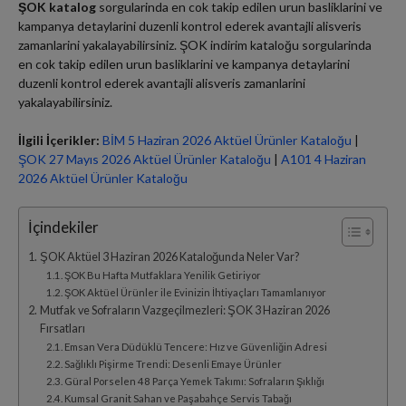
ŞOK katalog
sorgularinda en cok takip edilen urun basliklarini ve
kampanya detaylarini duzenli kontrol ederek avantajli alisveris
zamanlarini yakalayabilirsiniz. ŞOK indirim kataloğu sorgularinda
en cok takip edilen urun basliklarini ve kampanya detaylarini
duzenli kontrol ederek avantajli alisveris zamanlarini
yakalayabilirsiniz.
İlgili İçerikler:
BİM 5 Haziran 2026 Aktüel Ürünler Kataloğu
|
ŞOK 27 Mayıs 2026 Aktüel Ürünler Kataloğu
|
A101 4 Haziran
2026 Aktüel Ürünler Kataloğu
İçindekiler
ŞOK Aktüel 3 Haziran 2026 Kataloğunda Neler Var?
ŞOK Bu Hafta Mutfaklara Yenilik Getiriyor
ŞOK Aktüel Ürünler ile Evinizin İhtiyaçları Tamamlanıyor
Mutfak ve Sofraların Vazgeçilmezleri: ŞOK 3 Haziran 2026
Fırsatları
Emsan Vera Düdüklü Tencere: Hız ve Güvenliğin Adresi
Sağlıklı Pişirme Trendi: Desenli Emaye Ürünler
Güral Porselen 48 Parça Yemek Takımı: Sofraların Şıklığı
Kumsal Granit Sahan ve Paşabahçe Servis Tabağı