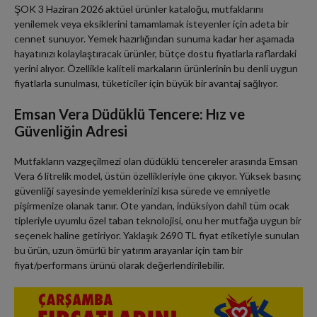
ŞOK 3 Haziran 2026 aktüel ürünler kataloğu, mutfaklarını
yenilemek veya eksiklerini tamamlamak isteyenler için adeta bir
cennet sunuyor. Yemek hazırlığından sunuma kadar her aşamada
hayatınızı kolaylaştıracak ürünler, bütçe dostu fiyatlarla raflardaki
yerini alıyor. Özellikle kaliteli markaların ürünlerinin bu denli uygun
fiyatlarla sunulması, tüketiciler için büyük bir avantaj sağlıyor.
Emsan Vera Düdüklü Tencere: Hız ve
Güvenliğin Adresi
Mutfakların vazgeçilmezi olan düdüklü tencereler arasında Emsan
Vera 6 litrelik model, üstün özellikleriyle öne çıkıyor. Yüksek basınç
güvenliği sayesinde yemeklerinizi kısa sürede ve emniyetle
pişirmenize olanak tanır. Ote yandan, indüksiyon dahil tüm ocak
tipleriyle uyumlu özel taban teknolojisi, onu her mutfağa uygun bir
seçenek haline getiriyor. Yaklaşık 2690 TL fiyat etiketiyle sunulan
bu ürün, uzun ömürlü bir yatırım arayanlar için tam bir
fiyat/performans ürünü olarak değerlendirilebilir.