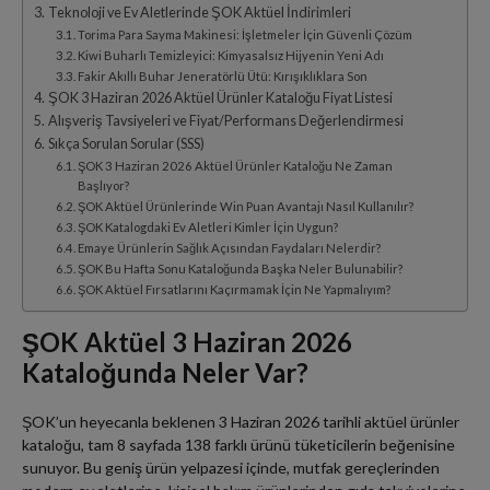
Teknoloji ve Ev Aletlerinde ŞOK Aktüel İndirimleri
Torima Para Sayma Makinesi: İşletmeler İçin Güvenli Çözüm
Kiwi Buharlı Temizleyici: Kimyasalsız Hijyenin Yeni Adı
Fakir Akıllı Buhar Jeneratörlü Ütü: Kırışıklıklara Son
ŞOK 3 Haziran 2026 Aktüel Ürünler Kataloğu Fiyat Listesi
Alışveriş Tavsiyeleri ve Fiyat/Performans Değerlendirmesi
Sıkça Sorulan Sorular (SSS)
ŞOK 3 Haziran 2026 Aktüel Ürünler Kataloğu Ne Zaman
Başlıyor?
ŞOK Aktüel Ürünlerinde Win Puan Avantajı Nasıl Kullanılır?
ŞOK Katalogdaki Ev Aletleri Kimler İçin Uygun?
Emaye Ürünlerin Sağlık Açısından Faydaları Nelerdir?
ŞOK Bu Hafta Sonu Kataloğunda Başka Neler Bulunabilir?
ŞOK Aktüel Fırsatlarını Kaçırmamak İçin Ne Yapmalıyım?
ŞOK Aktüel 3 Haziran 2026
Kataloğunda Neler Var?
ŞOK’un heyecanla beklenen 3 Haziran 2026 tarihli aktüel ürünler
kataloğu, tam 8 sayfada 138 farklı ürünü tüketicilerin beğenisine
sunuyor. Bu geniş ürün yelpazesi içinde, mutfak gereçlerinden