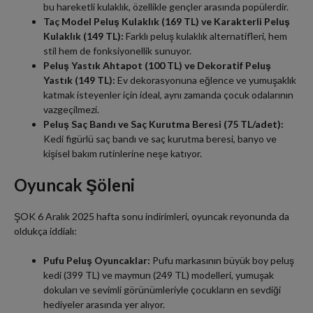
bu hareketli kulaklık, özellikle gençler arasında popülerdir.
Taç Model Peluş Kulaklık (169 TL) ve Karakterli Peluş
Kulaklık (149 TL):
Farklı peluş kulaklık alternatifleri, hem
stil hem de fonksiyonellik sunuyor.
Peluş Yastık Ahtapot (100 TL) ve Dekoratif Peluş
Yastık (149 TL):
Ev dekorasyonuna eğlence ve yumuşaklık
katmak isteyenler için ideal, aynı zamanda çocuk odalarının
vazgeçilmezi.
Peluş Saç Bandı ve Saç Kurutma Beresi (75 TL/adet):
Kedi figürlü saç bandı ve saç kurutma beresi, banyo ve
kişisel bakım rutinlerine neşe katıyor.
Oyuncak Şöleni
ŞOK 6 Aralık 2025 hafta sonu indirimleri, oyuncak reyonunda da
oldukça iddialı:
Pufu Peluş Oyuncaklar:
Pufu markasının büyük boy peluş
kedi (399 TL) ve maymun (249 TL) modelleri, yumuşak
dokuları ve sevimli görünümleriyle çocukların en sevdiği
hediyeler arasında yer alıyor.