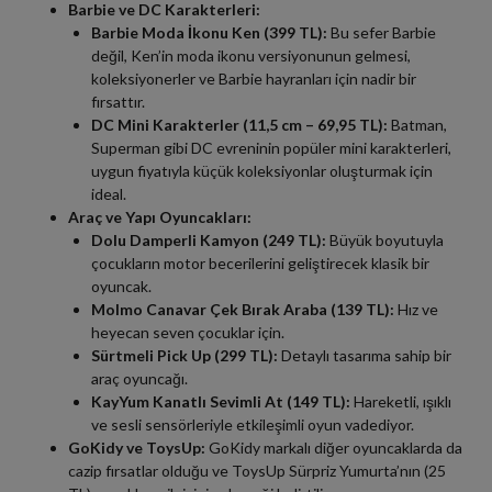
Barbie ve DC Karakterleri:
Barbie Moda İkonu Ken (399 TL):
Bu sefer Barbie
değil, Ken’in moda ikonu versiyonunun gelmesi,
koleksiyonerler ve Barbie hayranları için nadir bir
fırsattır.
DC Mini Karakterler (11,5 cm – 69,95 TL):
Batman,
Superman gibi DC evreninin popüler mini karakterleri,
uygun fiyatıyla küçük koleksiyonlar oluşturmak için
ideal.
Araç ve Yapı Oyuncakları:
Dolu Damperli Kamyon (249 TL):
Büyük boyutuyla
çocukların motor becerilerini geliştirecek klasik bir
oyuncak.
Molmo Canavar Çek Bırak Araba (139 TL):
Hız ve
heyecan seven çocuklar için.
Sürtmeli Pick Up (299 TL):
Detaylı tasarıma sahip bir
araç oyuncağı.
KayYum Kanatlı Sevimli At (149 TL):
Hareketli, ışıklı
ve sesli sensörleriyle etkileşimli oyun vadediyor.
GoKidy ve ToysUp:
GoKidy markalı diğer oyuncaklarda da
cazip fırsatlar olduğu ve ToysUp Sürpriz Yumurta’nın (25