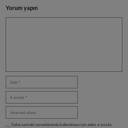
Yorum yapın
Slide 3 of 6
Yorum
İsim
E-
posta
İnternet
sitesi
Daha sonraki yorumlarımda kullanılması için adım, e-posta