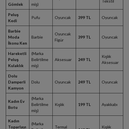
Tekstil
Gömlek
miş)
Peluş
Pufu
Oyuncak
399 TL
Oyuncak
Kedi
Barbie
Oyuncak
Moda
Barbie
399 TL
Oyuncak
Figür
İkonu Ken
Hareketli
(Marka
Kışlık
Peluş
Belirtilme
Aksesuar
249 TL
Aksesuar
Kulaklık
miş)
Dolu
Damperli
Dolu
Oyuncak
249 TL
Oyuncak
Kamyon
(Marka
Kadın Ev
Belirtilme
Kışlık
199 TL
Ayakkabı
Botu
miş)
Kadın
(Marka
Toparlayı
Termal
Kışlık