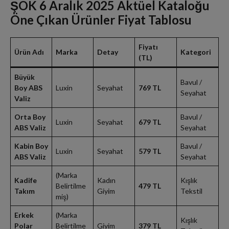
ŞOK 6 Aralık 2025 Aktüel Kataloğu
Öne Çıkan Ürünler Fiyat Tablosu
Fiyatı
Ürün Adı
Marka
Detay
Kategori
(TL)
Büyük
Bavul /
Boy ABS
Luxin
Seyahat
769 TL
Seyahat
Valiz
Orta Boy
Bavul /
Luxin
Seyahat
679 TL
ABS Valiz
Seyahat
Kabin Boy
Bavul /
Luxin
Seyahat
579 TL
ABS Valiz
Seyahat
(Marka
Kadife
Kadın
Kışlık
Belirtilme
479 TL
Takım
Giyim
Tekstil
miş)
Erkek
(Marka
Kışlık
Polar
Belirtilme
Giyim
379 TL