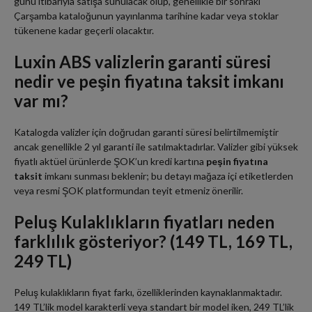
günü itibarıyla satışa sunulacak olup, genellikle bir sonraki
Çarşamba kataloğunun yayınlanma tarihine kadar veya stoklar
tükenene kadar geçerli olacaktır.
Luxin ABS valizlerin garanti süresi
nedir ve peşin fiyatına taksit imkanı
var mı?
Katalogda valizler için doğrudan garanti süresi belirtilmemiştir
ancak genellikle 2 yıl garanti ile satılmaktadırlar. Valizler gibi yüksek
fiyatlı aktüel ürünlerde ŞOK’un kredi kartına
peşin fiyatına
taksit
imkanı sunması beklenir; bu detayı mağaza içi etiketlerden
veya resmi ŞOK platformundan teyit etmeniz önerilir.
Peluş Kulaklıkların fiyatları neden
farklılık gösteriyor? (149 TL, 169 TL,
249 TL)
Peluş kulaklıkların fiyat farkı, özelliklerinden kaynaklanmaktadır.
149 TL’lik model karakterli veya standart bir model iken, 249 TL’lik