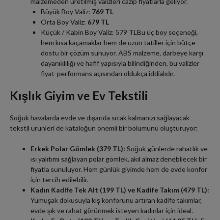
malzemeden üretilmiş valizleri cazip fiyatlarla geliyor.
Büyük Boy Valiz:
769 TL
Orta Boy Valiz:
679 TL
Küçük / Kabin Boy Valiz: 579 TLBu üç boy seçeneği,
hem kısa kaçamaklar hem de uzun tatiller için bütçe
dostu bir çözüm sunuyor. ABS malzeme, darbeye karşı
dayanıklılığı ve hafif yapısıyla bilindiğinden, bu valizler
fiyat-performans açısından oldukça iddialıdır.
Kışlık Giyim ve Ev Tekstili
Soğuk havalarda evde ve dışarıda sıcak kalmanızı sağlayacak
tekstil ürünleri de kataloğun önemli bir bölümünü oluşturuyor:
Erkek Polar Gömlek (379 TL):
Soğuk günlerde rahatlık ve
ısı yalıtımı sağlayan polar gömlek, akıl almaz denebilecek bir
fiyatla sunuluyor. Hem günlük giyimde hem de evde konfor
için tercih edilebilir.
Kadın Kadife Tek Alt (199 TL) ve Kadife Takım (479 TL):
Yumuşak dokusuyla kış konforunu artıran kadife takımlar,
evde şık ve rahat görünmek isteyen kadınlar için ideal.