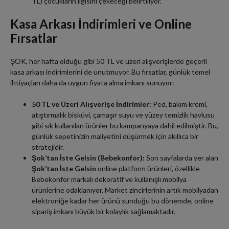
TL) çocukların ilgisini çekeceği belirtiliyor.
Kasa Arkası İndirimleri ve Online
Fırsatlar
ŞOK, her hafta olduğu gibi 50 TL ve üzeri alışverişlerde geçerli
kasa arkası indirimlerini de unutmuyor. Bu fırsatlar, günlük temel
ihtiyaçları daha da uygun fiyata alma imkanı sunuyor:
50 TL ve Üzeri Alışverişe İndirimler:
Ped, bakım kremi,
atıştırmalık bisküvi, çamaşır suyu ve yüzey temizlik havlusu
gibi sık kullanılan ürünler bu kampanyaya dahil edilmiştir. Bu,
günlük sepetinizin maliyetini düşürmek için akıllıca bir
stratejidir.
Şok’tan İste Gelsin (Bebekonfor):
Son sayfalarda yer alan
Şok’tan İste Gelsin
online platform ürünleri, özellikle
Bebekonfor markalı dekoratif ve kullanışlı mobilya
ürünlerine odaklanıyor. Market zincirlerinin artık mobilyadan
elektroniğe kadar her ürünü sunduğu bu dönemde, online
sipariş imkanı büyük bir kolaylık sağlamaktadır.