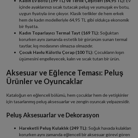
Kadın Ev Botu (199 TL) ve Terlik Çeşitleri (64,95 TL):
Ev
içinde ayaklarınızı sıcak tutacak peluş ve yumuşak ev botu,
uygun fiyatıyla öne çıkıyor. Klasik terlikler de hem erkek
hem de kadın modelleriyle 64,95 TL gibi oldukça ekonomik
bir fiyatta.
Kadın Toparlayıcı Termal Tayt (169 TL):
Soğuktan
korurken aynı zamanda estetik bir görünüm sunan termal
taytlar, kış modasının olmazsa olmazıdır.
Çocuk Havlu Külotlu Çorap (100 TL):
Çocukların kışın
üşümesini engelleyecek, kalın ve sıcak tutan bir ürün.
Aksesuar ve Eğlence Teması: Peluş
Ürünler ve Oyuncaklar
Kataloğun en eğlenceli bölümü, hem çocuklar hem de yetişkinler
için tasarlanmış peluş aksesuarlar ve zengin oyuncak yelpazesidir.
Peluş Aksesuarlar ve Dekorasyon
Hareketli Peluş Kulaklık (249 TL):
Soğuk havada kulakları
korurken aynı zamanda eğlenceli bir aksesuar görevi gören