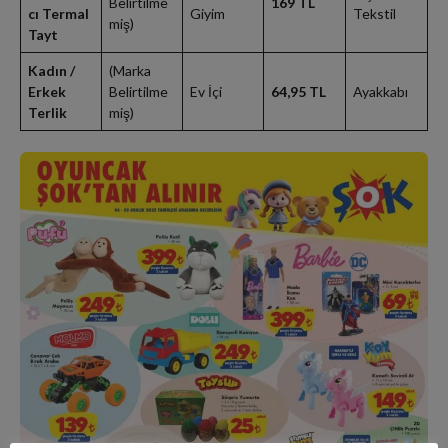
Belirtilme
169 TL
cı Termal
Giyim
Tekstil
miş)
Tayt
Kadın /
(Marka
Erkek
Belirtilme
Ev İçi
64,95 TL
Ayakkabı
Terlik
miş)