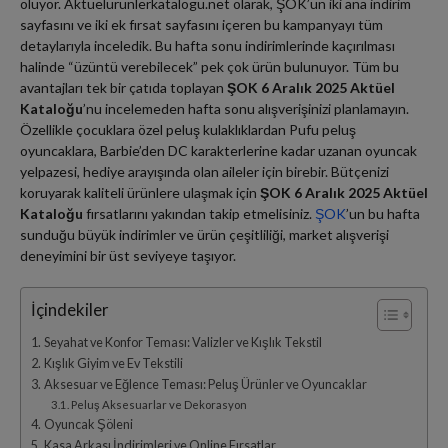
oluyor. Aktuelurunlerkatalogu.net olarak, ŞOK’un iki ana indirim
sayfasını ve iki ek fırsat sayfasını içeren bu kampanyayı tüm
detaylarıyla inceledik. Bu hafta sonu indirimlerinde kaçırılması
halinde “üzüntü verebilecek” pek çok ürün bulunuyor. Tüm bu
avantajları tek bir çatıda toplayan
ŞOK 6 Aralık 2025 Aktüel
Kataloğu
’nu incelemeden hafta sonu alışverişinizi planlamayın.
Özellikle çocuklara özel peluş kulaklıklardan Pufu peluş
oyuncaklara, Barbie’den DC karakterlerine kadar uzanan oyuncak
yelpazesi, hediye arayışında olan aileler için birebir. Bütçenizi
koruyarak kaliteli ürünlere ulaşmak için
ŞOK 6 Aralık 2025 Aktüel
Kataloğu
fırsatlarını yakından takip etmelisiniz.
ŞOK
’un bu hafta
sunduğu büyük indirimler ve ürün çeşitliliği, market alışverişi
deneyimini bir üst seviyeye taşıyor.
İçindekiler
Seyahat ve Konfor Teması: Valizler ve Kışlık Tekstil
Kışlık Giyim ve Ev Tekstili
Aksesuar ve Eğlence Teması: Peluş Ürünler ve Oyuncaklar
Peluş Aksesuarlar ve Dekorasyon
Oyuncak Şöleni
Kasa Arkası İndirimleri ve Online Fırsatlar