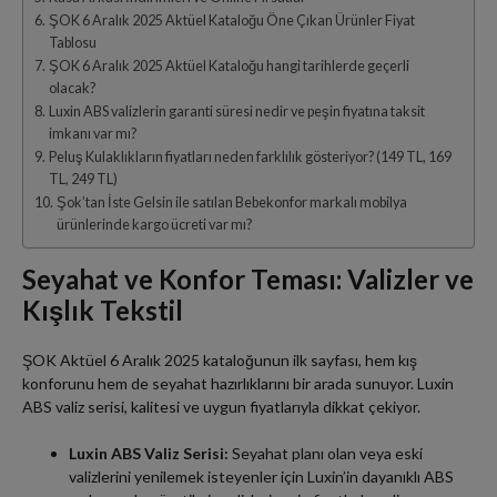
ŞOK 6 Aralık 2025 Aktüel Kataloğu Öne Çıkan Ürünler Fiyat
Tablosu
ŞOK 6 Aralık 2025 Aktüel Kataloğu hangi tarihlerde geçerli
olacak?
Luxin ABS valizlerin garanti süresi nedir ve peşin fiyatına taksit
imkanı var mı?
Peluş Kulaklıkların fiyatları neden farklılık gösteriyor? (149 TL, 169
TL, 249 TL)
Şok’tan İste Gelsin ile satılan Bebekonfor markalı mobilya
ürünlerinde kargo ücreti var mı?
Seyahat ve Konfor Teması: Valizler ve
Kışlık Tekstil
ŞOK Aktüel 6 Aralık 2025 kataloğunun ilk sayfası, hem kış
konforunu hem de seyahat hazırlıklarını bir arada sunuyor. Luxin
ABS valiz serisi, kalitesi ve uygun fiyatlarıyla dikkat çekiyor.
Luxin ABS Valiz Serisi:
Seyahat planı olan veya eski
valizlerini yenilemek isteyenler için Luxin’in dayanıklı ABS