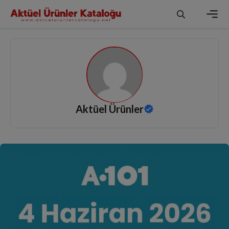
İçeriğe
atla
Men
Aktüel Ürünler