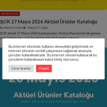
ŞOK AKTÜEL
ŞOK 27 Mayıs 2026 Aktüel Ürünler Kataloğu
By
Aktüel Ürünler
—
Mayıs 27, 2026
ŞOK aktüel 27 Mayıs 2026 kampanyaları, Kurban Bayramı'nın ilk gününe
özel, birbirinden cazip fırsatlarla dolu bir katalog sunuyor.
Bu internet sitesinde, kullanıcı deneyimini geliştirmek ve
internet sitesinin verimli çalışmasını sağlamak amacıyla
çerezler kullanılmaktadır. Bu internet sitesini kullanarak bu
çerezlerin kullanılmasını kabul etmiş olursunuz.
Çerez Ayarları
Onayla