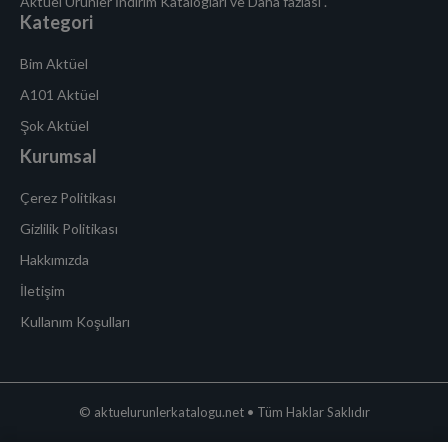
Aktüel Ürünler İndirim Katalogları ve Daha fazlası .
Kategori
Bim Aktüel
A101 Aktüel
Şok Aktüel
Kurumsal
Çerez Politikası
Gizlilik Politikası
Hakkımızda
İletişim
Kullanım Koşulları
© aktuelurunlerkatalogu.net • Tüm Haklar Saklıdır